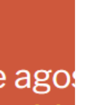
El mercado inmobiliario y su lento y resistido proceso
de adecuación. En Argentina todos damos por
supuesto que el lugar que mejor...