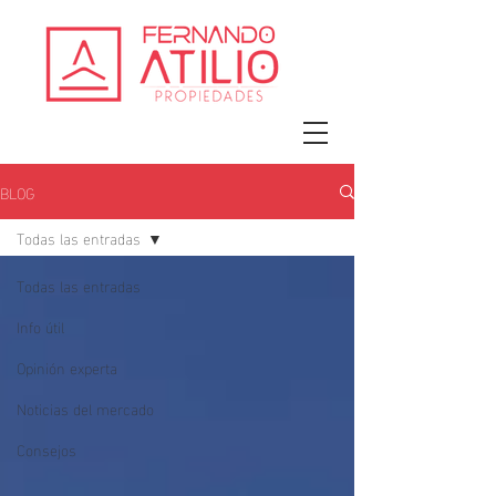
BLOG
Todas las entradas
Todas las entradas
Info útil
Opinión experta
Noticias del mercado
Consejos