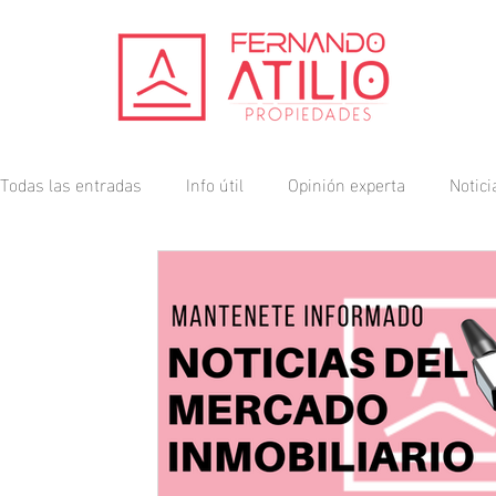
Todas las entradas
Info útil
Opinión experta
Notic