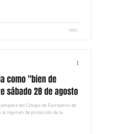
da como "bien de
ste sábado 28 de agosto
 campaña del Colegio de Escribanos de
 al régimen de protección de la