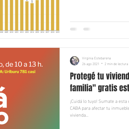
Virginia Estebarena
26 ago 2021
2 min de lectura
Protegé tu vivien
familia" gratis e
¡Cuidá lo tuyo! Sumate a esta
CABA para afectar tu inmueble
vivienda...