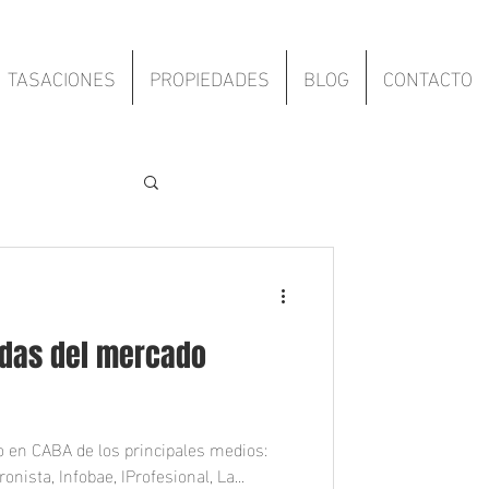
TASACIONES
PROPIEDADES
BLOG
CONTACTO
a
adas del mercado
o en CABA de los principales medios:
onista, Infobae, IProfesional, La...