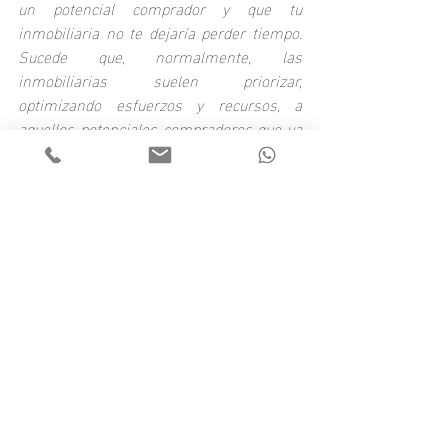
un potencial comprador y que tu 
inmobiliaria no te dejaría perder tiempo. 
Sucede que, normalmente, las 
inmobiliarias suelen priorizar, 
optimizando esfuerzos y recursos, a 
aquellos potenciales compradores que ya 
vendieron o tienen una reserva por lo 
suyo. Resulta diferente entre colegas, 
quienes se encargan de manejar los 
tiempos de manera tal de poder coordinar 
muchas veces una larga cadena de 
operaciones simultáneas.
¡Espero que te haya resultado de utilidad! 
En la próxima nota seguiré contándote 
más tips para que logres mudarte.