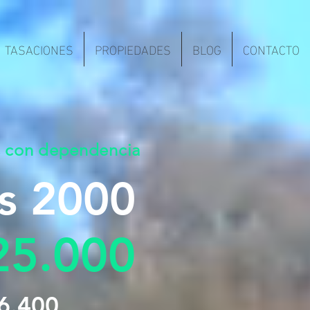
TASACIONES
PROPIEDADES
BLOG
CONTACTO
s con dependencia
os 2000
25.000
6.400