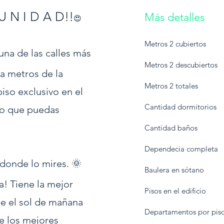
U N I D A D!!
Más detalles
😍
Metros 2 cubiertos
na de las calles más
Metros 2 descubiertos
a metros de la
Metros 2 totales
iso exclusivo en el
Cantidad dormitorios
ro que puedas
Cantidad baños
Dependecia completa
donde lo mires. 🌞
Baulera en sótano
ía! Tiene la mejor
Pisos en el edificio
be el sol de mañana
Departamentos por pis
de los mejores