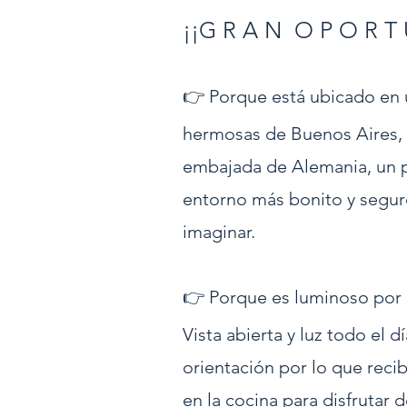
¡¡G R A N O P O R T 
👉 Porque está ubicado en u
hermosas de Buenos Aires, 
embajada de Alemania, un p
entorno más bonito y segu
imaginar.
👉 Porque es luminoso por 
Vista abierta y luz todo el d
orientación por lo que reci
en la cocina para disfrutar 