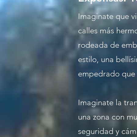
Imaginate que vi
calles más herm
rodeada de emba
estilo, una bellí
empedrado que 
Imaginate la tran
una zona con mu
seguridad y cám